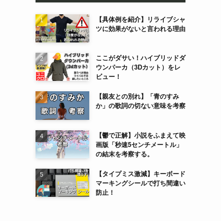
【具体例を紹介】リライブシャ
ツに効果がないと言われる理由
ここがダサい！ハイブリッドダ
ウンパーカ（3Dカット）をレ
ビュー！
【親友との別れ】「青のすみ
か」の歌詞の切ない意味を考察
【鬱で正解】小説をふまえて映
画版「秒速5センチメートル」
の結末を考察する。
【タイプミス激減】キーボード
マーキングシールで打ち間違い
防止！