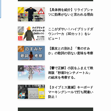
【具体例を紹介】リライブシャ
ツに効果がないと言われる理由
ここがダサい！ハイブリッドダ
ウンパーカ（3Dカット）をレ
ビュー！
【親友との別れ】「青のすみ
か」の歌詞の切ない意味を考察
【鬱で正解】小説をふまえて映
画版「秒速5センチメートル」
の結末を考察する。
【タイプミス激減】キーボード
マーキングシールで打ち間違い
防止！