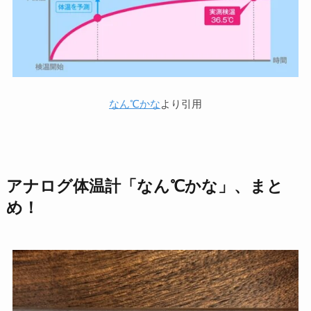
なん℃かな
より引用
アナログ体温計「なん℃かな」、まと
め！