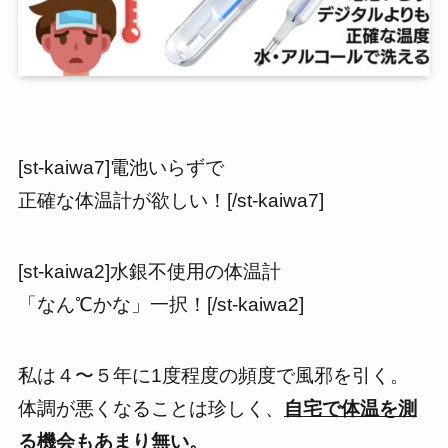
[st-kaiwa7]電池いらずで
正確な体温計が欲しい！[/st-kaiwa7]
[st-kaiwa2]水銀不使用の体温計
「なん℃かな」一択！[/st-kaiwa2]
私は４〜５年に1度程度の頻度で風邪を引く。
体調が悪くなることは珍しく、
自宅で体温を測
る機会もあまり無い。