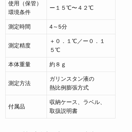
使用（保管）
ー１５℃〜４２℃
環境条件
測定時間
4～5分
＋０．１℃／ー０．１
測定精度
５℃
本体重量
約８ｇ
ガリンスタン液の
測定方法
熱比例膨張方式
収納ケース、ラベル、
付属品
取扱説明書