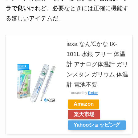
ラで良い
けれど、
必要なときには正確に機能す
る嬉しいアイテム
だ。
iexa なん℃かな IX-
101L 水銀 フリー 体温
計 アナログ体温計 ガリ
ンスタン ガリウム 体温
計 電池不要
created by
Rinker
Amazon
楽天市場
Yahooショッピング