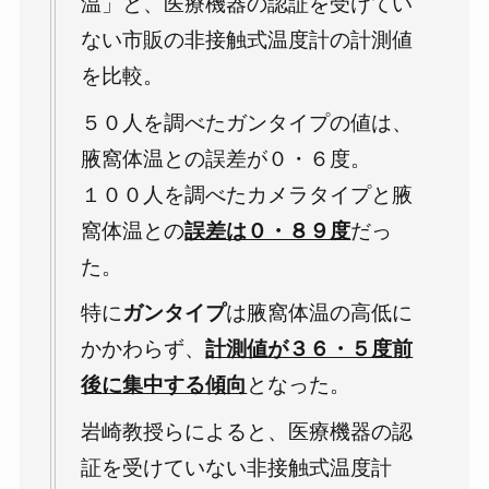
温」と、医療機器の認証を受けてい
ない市販の非接触式温度計の計測値
を比較。
５０人を調べたガンタイプの値は、
腋窩体温との誤差が０・６度。
１００人を調べたカメラタイプと腋
窩体温との
誤差は０・８９度
だっ
た。
特に
ガンタイプ
は腋窩体温の高低に
かかわらず、
計測値が３６・５度前
後に集中する傾向
となった。
岩崎教授らによると、医療機器の認
証を受けていない非接触式温度計