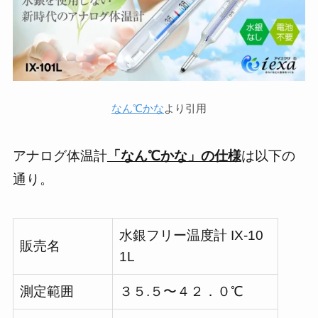
なん℃かな
より引用
アナログ体温計
「なん℃かな」の仕様
は以下の
通り。
水銀フリー温度計 IX-10
販売名
1L
測定範囲
３５.５〜４２．０℃