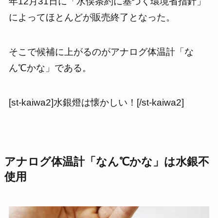
年12月31日に「水俣条約に基づく環境省指針」
によってほとんどが
販売終了
となった。
そこで候補に上がるのが
アナログ体温計「な
ん℃かな」
である。
[st-kaiwa2]水銀燈は懐かしい！[/st-kaiwa2]
アナログ体温計「なん℃かな」は水銀不
使用