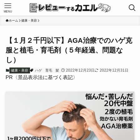
MENU
ホーム
健康・美容
【１月２千円以下】AGA治療でのハゲ克
服と植毛・育毛剤（５年経過、問題な
し）
2022年12月23日
2022年12月31日
健康・美容
ハゲ
育毛
髪
PR〈景品表示法に基づく表記〉