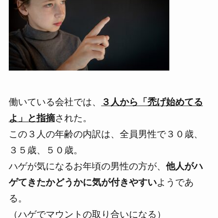
働いている会社では、
３人から「禿げ始めてる
よ」と指摘
された。
この３人の年齢の内訳は、全員男性で３０歳、
３５歳、５０歳。
ハゲが気になるお年頃の男性
の方が、
他人がハ
ゲてきたかどうかに気が付きやすい
ようであ
る。
（ハゲでマウントの取り合いになる）