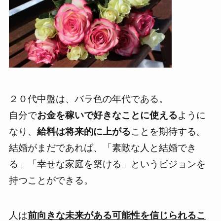
２０代中盤は、バラ色の年代
である。
自分で
お金を稼いで好きなことに使える
ように
なり、
給料は将来的に上がる
ことを期待する。
結婚がまだであれば、「素敵な人と結婚でき
る」「幸せな家庭を築ける」というビジョンを
持つことができる。
人は
前向きな未来がある可能性を信じられるこ